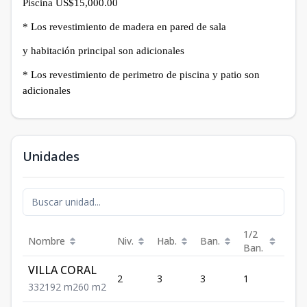
Piscina US$15,000.00
* Los revestimiento de madera en pared de sala
y habitación principal son adicionales
* Los revestimiento de perimetro de piscina y patio son
adicionales
Unidades
1/2
Nombre
Niv.
Hab.
Ban.
Est.
Ban.
VILLA CORAL
2
3
3
1
2
3
3
2
192
m2
60
m2