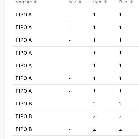
Nombre
Niv.
Hab.
Ban.
TIPO A
-
1
1
TIPO A
-
1
1
TIPO A
-
1
1
TIPO A
-
1
1
TIPO A
-
1
1
TIPO A
-
1
1
TIPO A
-
1
1
TIPO B
-
2
2
TIPO B
-
2
2
TIPO B
-
2
2