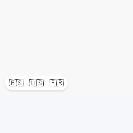
🇪🇸
🇺🇸
🇫🇷