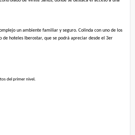
controlado de
White Sands, donde se destaca el acceso a una
omplejo un ambiente familiar y seguro. Colinda con uno de los
jo de hoteles Iberostar, que se podrá apreciar desde el 3er
tos del primer nivel.