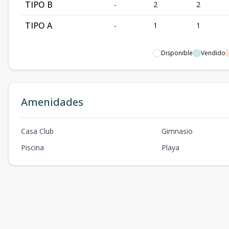
TIPO B
-
2
2
TIPO A
-
1
1
Disponible
Vendido
Amenidades
Casa Club
Gimnasio
Piscina
Playa