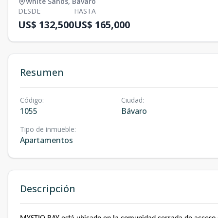
White Sands
,
Bávaro
DESDE
HASTA
US$ 132,500
US$ 165,000
Resumen
Código
:
Ciudad
:
1055
Bávaro
Tipo de inmueble
:
Apartamentos
Descripción