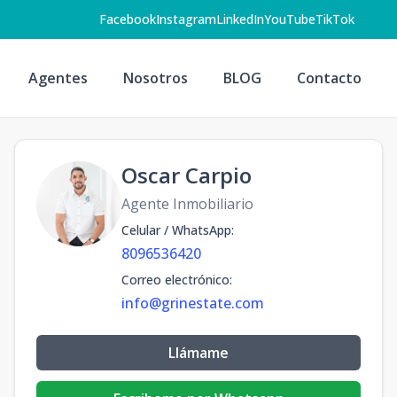
Facebook
Instagram
LinkedIn
YouTube
TikTok
Agentes
Nosotros
BLOG
Contacto
Oscar Carpio
Agente Inmobiliario
Celular / WhatsApp
:
8096536420
Correo electrónico
:
info@grinestate.com
Llámame