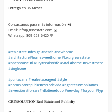
Entrega en 36 Meses.
​Contactanos para más información! 📲
​Email: info@grinestate.com ✉️
​Whatsapp: 809-653-6420 💬
#realestate
#design
#beach
#newhome
#architecture
#homesweethome
#luxuryrealestate
#openhouse
#luxury
#realtorlife
#viral
#home
#investment
#singleone
#puntacana
#realestateagent
#style
#dominicanrepublic
#estilodevida
#agentesinmobiliarios
#inversión
#forsale
#rdlotienetodo
#newday
#foryour
#fyp
​​​​​​​​​​​𝐆𝐑𝐈𝐍𝐒𝐎𝐋𝐔𝐓𝐈𝐎𝐍 𝐑𝐞𝐚𝐥 𝐄𝐬𝐭𝐚𝐭𝐞 𝐚𝐧𝐝 𝐏𝐮𝐛𝐥𝐢𝐜𝐢𝐭𝐲