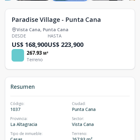
Paradise Village - Punta Cana
Vista Cana
,
Punta Cana
DESDE
HASTA
US$ 168,900
US$ 223,900
267.93
M²
Terreno
Resumen
Código
:
Ciudad
:
1037
Punta Cana
Provincia
:
Sector
:
La Altagracia
Vista Cana
Tipo de inmueble
:
Terreno
:
Casas
267.93 m²