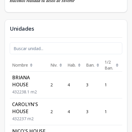
​​​​​​​​​​​𝑯𝒂𝒄𝒆𝒎𝒐𝒔 𝒓𝒆𝒂𝒍𝒊𝒅𝒂𝒅 𝒕𝒖 𝒅𝒆𝒔𝒆𝒐 𝒅𝒆 𝑰𝒏𝒗𝒆𝒓𝒕𝒊𝒓
Unidades
1/2
Nombre
Niv.
Hab.
Ban.
Est.
Ban.
BRIANA
HOUSE
2
4
3
1
2
4
3
2
238.1
m2
CAROLYN'S
HOUSE
2
4
3
1
2
4
3
2
237
m2
NICO'S HOUSE