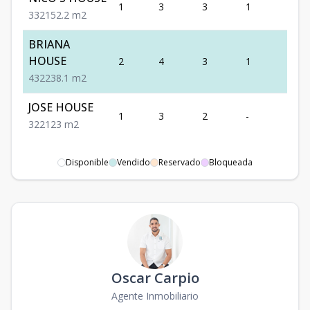
1
3
3
1
2
3
3
2
152.2
m2
BRIANA
HOUSE
2
4
3
1
2
4
3
2
238.1
m2
JOSE HOUSE
1
3
2
-
2
3
2
2
123
m2
Disponible
Vendido
Reservado
Bloqueada
Oscar Carpio
Agente Inmobiliario