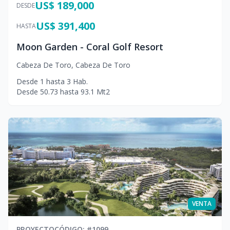
US$ 189,000
DESDE
US$ 391,400
HASTA
Moon Garden - Coral Golf Resort
Cabeza De Toro
,
Cabeza De Toro
Desde
1
hasta
3
Hab.
Desde
50.73
hasta
93.1
Mt2
VENTA
PROYECTO
CÓDIGO
: #
1099