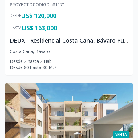
PROYECTO
CÓDIGO
: #
1171
US$ 120,000
DESDE
US$ 163,000
HASTA
DEUX - Residencial Costa Cana, Bávaro Punta Cana
Costa Cana
,
Bávaro
Desde
2
hasta
2
Hab.
Desde
80
hasta
80
Mt2
VENTA