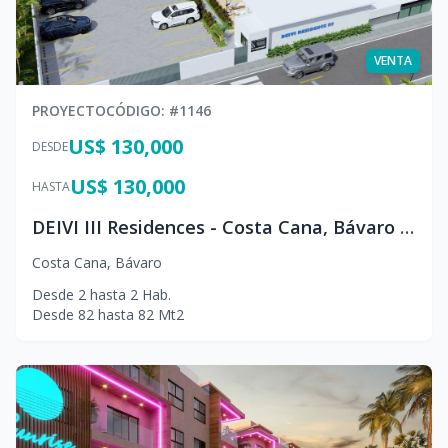
VENTA
PROYECTO
CÓDIGO
: #
1146
US$ 130,000
DESDE
US$ 130,000
HASTA
DEIVI III Residences - Costa Cana, Bávaro - Punta Cana
Costa Cana
,
Bávaro
Desde
2
hasta
2
Hab.
Desde
82
hasta
82
Mt2