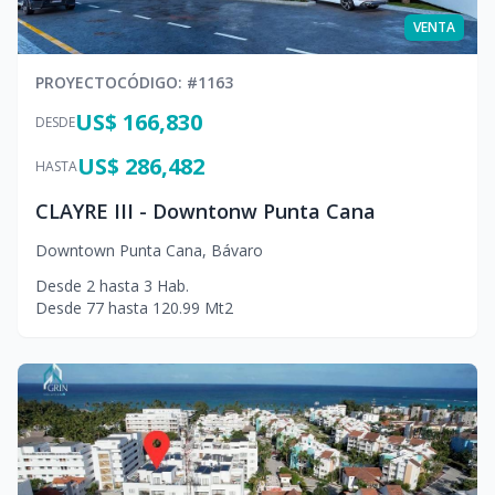
VENTA
PROYECTO
CÓDIGO
: #
1163
US$ 166,830
DESDE
US$ 286,482
HASTA
CLAYRE III - Downtonw Punta Cana
Downtown Punta Cana
,
Bávaro
Desde
2
hasta
3
Hab.
Desde
77
hasta
120.99
Mt2