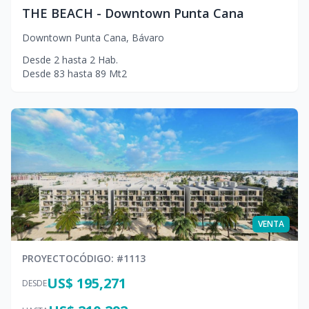
THE BEACH - Downtown Punta Cana
Downtown Punta Cana
,
Bávaro
Desde
2
hasta
2
Hab.
Desde
83
hasta
89
Mt2
VENTA
PROYECTO
CÓDIGO
: #
1113
US$ 195,271
DESDE