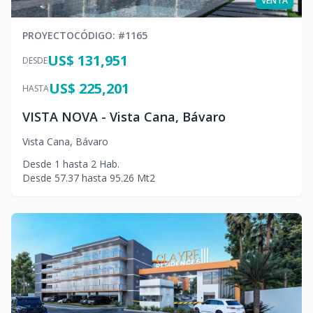
VENTA
PROYECTO
CÓDIGO
: #
1165
US$ 131,951
DESDE
US$ 225,201
HASTA
VISTA NOVA - Vista Cana, Bávaro
Vista Cana
,
Bávaro
Desde
1
hasta
2
Hab.
Desde
57.37
hasta
95.26
Mt2