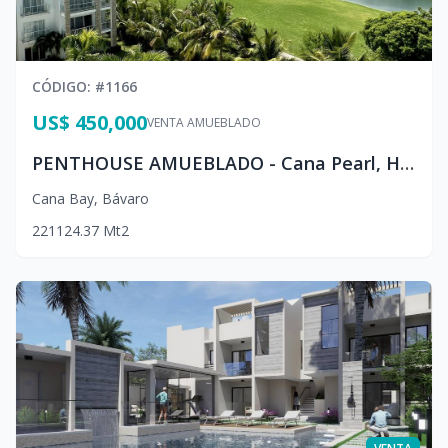
CÓDIGO
: #
1166
US$ 450,000
VENTA AMUEBLADO
PENTHOUSE AMUEBLADO - Cana Pearl, Hard Rock Café Punta Cana
Cana Bay
,
Bávaro
2
2
1
124.37
Mt2