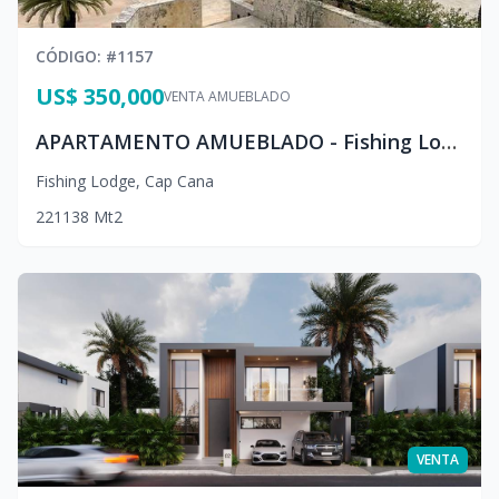
CÓDIGO
: #
1157
US$ 350,000
VENTA AMUEBLADO
APARTAMENTO AMUEBLADO - Fishing Lodge Cap Cana
Fishing Lodge
,
Cap Cana
2
2
1
138
Mt2
VENTA