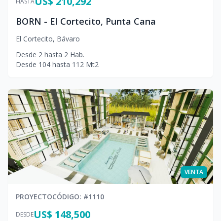
US$ 210,292
HASTA
BORN - El Cortecito, Punta Cana
El Cortecito
,
Bávaro
Desde
2
hasta
2
Hab.
Desde
104
hasta
112
Mt2
VENTA
PROYECTO
CÓDIGO
: #
1110
US$ 148,500
DESDE