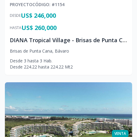
PROYECTO
CÓDIGO
: #
1154
US$ 246,000
DESDE
US$ 260,000
HASTA
DIANA Tropical Village - Brisas de Punta Cana
Brisas de Punta Cana
,
Bávaro
Desde
3
hasta
3
Hab.
Desde
224.22
hasta
224.22
Mt2
VENTA