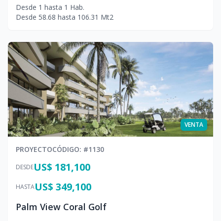
Desde
1
hasta
1
Hab.
Desde
58.68
hasta
106.31
Mt2
VENTA
PROYECTO
CÓDIGO
: #
1130
US$ 181,100
DESDE
US$ 349,100
HASTA
Palm View Coral Golf