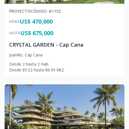
PROYECTO
CÓDIGO
: #
1152
US$ 470,000
DESDE
US$ 675,000
HASTA
CRYSTAL GARDEN - Cap Cana
Juanillo
,
Cap Cana
Desde
2
hasta
2
Hab.
Desde
85.52
hasta
86.99
Mt2