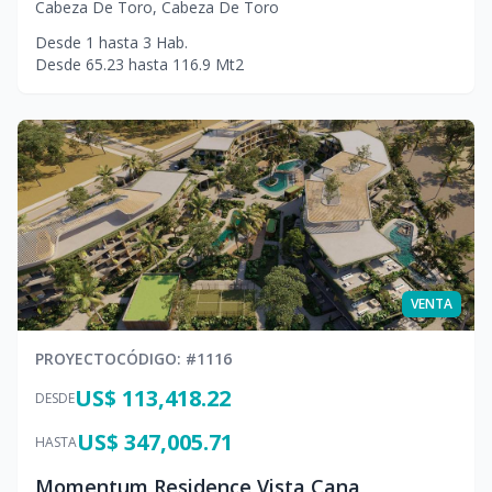
Cabeza De Toro
,
Cabeza De Toro
Desde
1
hasta
3
Hab.
Desde
65.23
hasta
116.9
Mt2
VENTA
PROYECTO
CÓDIGO
: #
1116
US$ 113,418.22
DESDE
US$ 347,005.71
HASTA
Momentum Residence Vista Cana