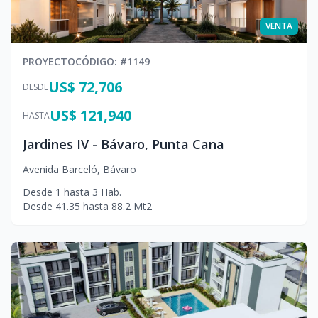
VENTA
PROYECTO
CÓDIGO
: #
1149
US$ 72,706
DESDE
US$ 121,940
HASTA
Jardines IV - Bávaro, Punta Cana
Avenida Barceló
,
Bávaro
Desde
1
hasta
3
Hab.
Desde
41.35
hasta
88.2
Mt2