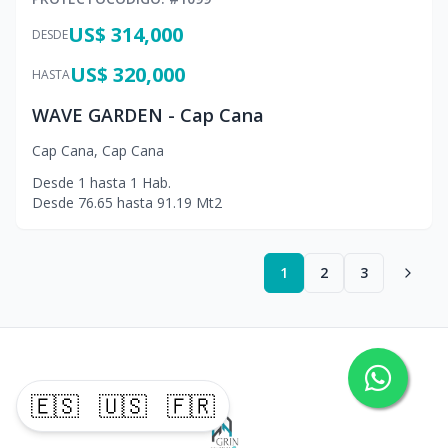
US$ 314,000
DESDE
US$ 320,000
HASTA
WAVE GARDEN - Cap Cana
Cap Cana
,
Cap Cana
Desde
1
hasta
1
Hab.
Desde
76.65
hasta
91.19
Mt2
1
2
3
🇪🇸
🇺🇸
🇫🇷