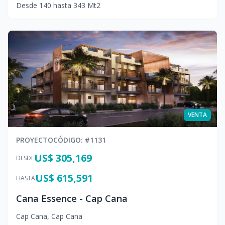
Desde
140
hasta
343
Mt2
VENTA
PROYECTO
CÓDIGO
: #
1131
US$ 305,169
DESDE
US$ 615,591
HASTA
Cana Essence - Cap Cana
Cap Cana
,
Cap Cana