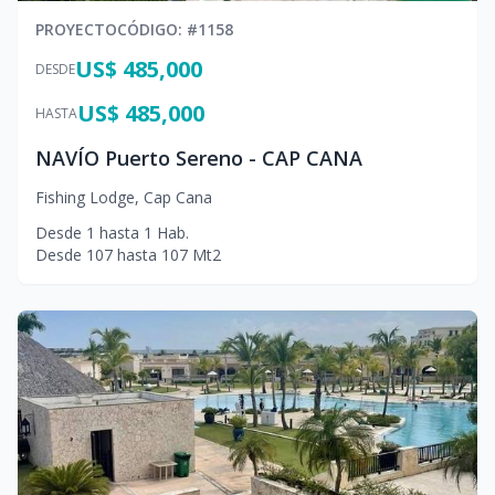
PROYECTO
CÓDIGO
: #
1158
US$ 485,000
DESDE
US$ 485,000
HASTA
NAVÍO Puerto Sereno - CAP CANA
Fishing Lodge
,
Cap Cana
Desde
1
hasta
1
Hab.
Desde
107
hasta
107
Mt2