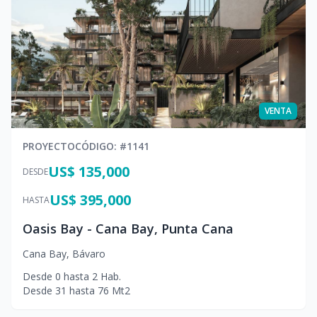
VENTA
PROYECTO
CÓDIGO
: #
1141
US$ 135,000
DESDE
US$ 395,000
HASTA
Oasis Bay - Cana Bay, Punta Cana
Cana Bay
,
Bávaro
Desde
0
hasta
2
Hab.
Desde
31
hasta
76
Mt2