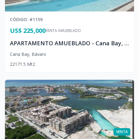
CÓDIGO
: #
1159
US$ 225,000
VENTA AMUEBLADO
APARTAMENTO AMUEBLADO - Cana Bay, Punta Cana
Cana Bay
,
Bávaro
2
2
1
71.5
Mt2
VENTA