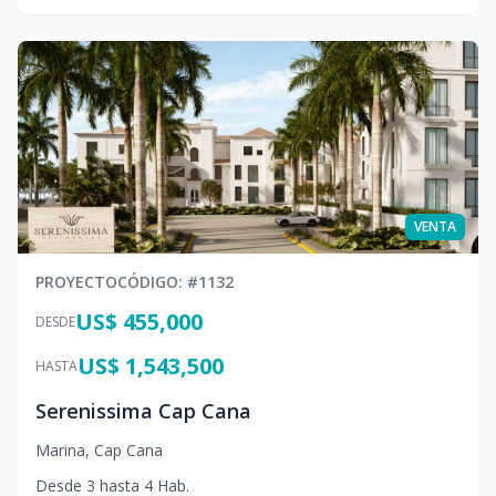
VENTA
PROYECTO
CÓDIGO
: #
1132
US$ 455,000
DESDE
US$ 1,543,500
HASTA
Serenissima Cap Cana
Marina
,
Cap Cana
Desde
3
hasta
4
Hab.