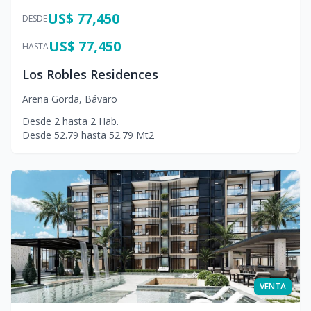
US$ 77,450
DESDE
US$ 77,450
HASTA
Los Robles Residences
Arena Gorda
,
Bávaro
Desde
2
hasta
2
Hab.
Desde
52.79
hasta
52.79
Mt2
VENTA