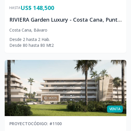
US$ 148,500
HASTA
RIVIERA Garden Luxury - Costa Cana, Punta Cana
Costa Cana
,
Bávaro
Desde
2
hasta
2
Hab.
Desde
80
hasta
80
Mt2
VENTA
PROYECTO
CÓDIGO
: #
1100