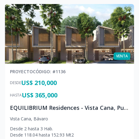
VENTA
PROYECTO
CÓDIGO
: #
1136
US$ 210,000
DESDE
US$ 365,000
HASTA
EQUILIBRIUM Residences - Vista Cana, Punta Cana
Vista Cana
,
Bávaro
Desde
2
hasta
3
Hab.
Desde
118.04
hasta
152.93
Mt2