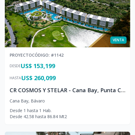
VENTA
PROYECTO
CÓDIGO
: #
1142
US$ 153,199
DESDE
US$ 260,099
HASTA
CR COSMOS Y STELAR - Cana Bay, Punta Cana
Cana Bay
,
Bávaro
Desde
1
hasta
1
Hab.
Desde
42.58
hasta
86.84
Mt2