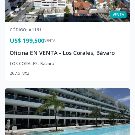
VENTA
CÓDIGO
: #
1161
US$ 199,500
VENTA
Oficina EN VENTA - Los Corales, Bávaro
LOS CORALES
,
Bávaro
2
67.5
Mt2