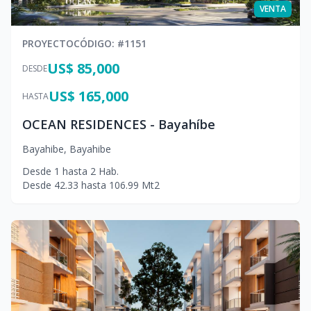
VENTA
PROYECTO
CÓDIGO
: #
1151
US$ 85,000
DESDE
US$ 165,000
HASTA
OCEAN RESIDENCES - Bayahíbe
Bayahibe
,
Bayahibe
Desde
1
hasta
2
Hab.
Desde
42.33
hasta
106.99
Mt2