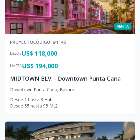
VENTA
PROYECTO
CÓDIGO
: #
1145
US$ 118,000
DESDE
US$ 194,000
HASTA
MIDTOWN BLV. - Downtown Punta Cana
Downtown Punta Cana
,
Bávaro
Desde
1
hasta
3
Hab.
Desde
55
hasta
95
Mt2