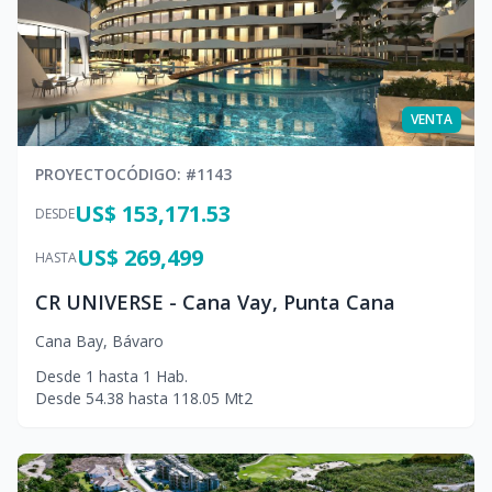
VENTA
PROYECTO
CÓDIGO
: #
1143
US$ 153,171.53
DESDE
US$ 269,499
HASTA
CR UNIVERSE - Cana Vay, Punta Cana
Cana Bay
,
Bávaro
Desde
1
hasta
1
Hab.
Desde
54.38
hasta
118.05
Mt2