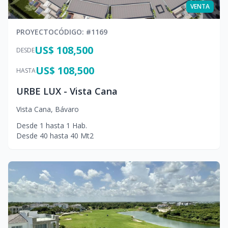
VENTA
PROYECTO
CÓDIGO
: #
1169
US$ 108,500
DESDE
US$ 108,500
HASTA
URBE LUX - Vista Cana
Vista Cana
,
Bávaro
Desde
1
hasta
1
Hab.
Desde
40
hasta
40
Mt2