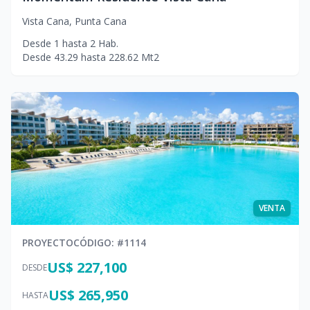
Vista Cana
,
Punta Cana
Desde
1
hasta
2
Hab.
Desde
43.29
hasta
228.62
Mt2
VENTA
PROYECTO
CÓDIGO
: #
1114
US$ 227,100
DESDE
US$ 265,950
HASTA