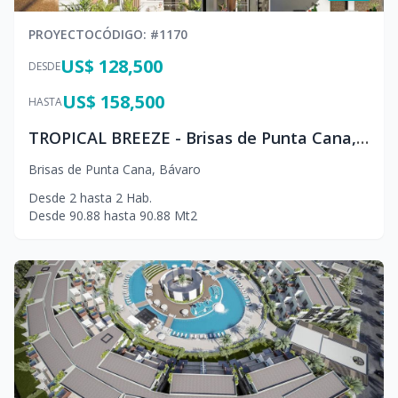
PROYECTO
CÓDIGO
: #
1170
US$ 128,500
DESDE
US$ 158,500
HASTA
TROPICAL BREEZE - Brisas de Punta Cana, Bávaro
Brisas de Punta Cana
,
Bávaro
Desde
2
hasta
2
Hab.
Desde
90.88
hasta
90.88
Mt2