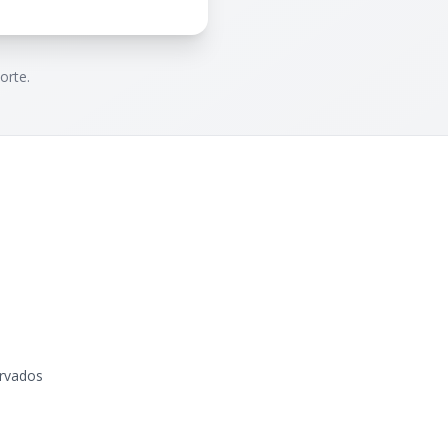
orte.
ervados