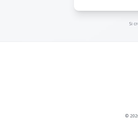
Si c
©
202