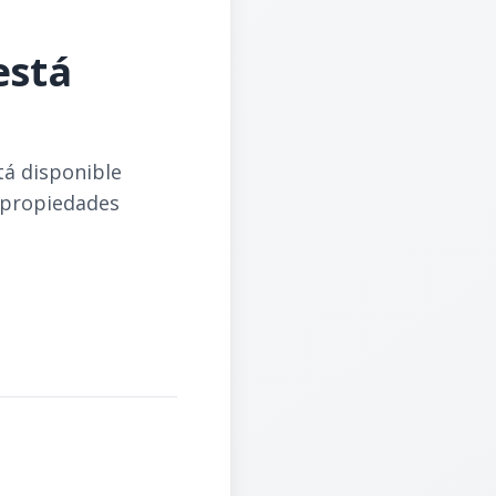
está
tá disponible
 propiedades