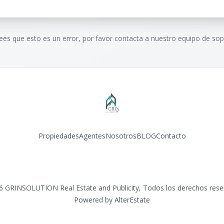
rees que esto es un error, por favor contacta a nuestro equipo de sop
Propiedades
Agentes
Nosotros
BLOG
Contacto
Facebook
Instagram
LinkedIn
YouTube
TikTok
6
GRINSOLUTION Real Estate and Publicity
,
Todos los derechos res
Powered by
AlterEstate