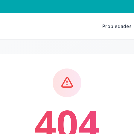
Propiedades
404